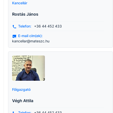
Kancellár
Rostás János
Telefon:
+36 44 452 433
E-mail cím(ek):
kancellar@mateszc.hu
Főigazgató
Végh Attila
Telefon:
+36 44 452 433