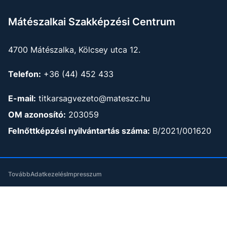
Mátészalkai Szakképzési Centrum
4700 Mátészalka, Kölcsey utca 12.
Telefon:
+36 (44) 452 433
E-mail:
titkarsagvezeto@mateszc.hu
OM azonosító:
203059
Felnőttképzési nyilvántartás száma:
B/2021/001620
Tovább
Adatkezelés
Impresszum