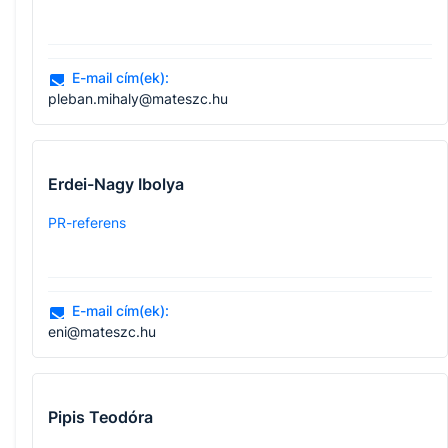
E-mail cím(ek):
pleban.mihaly@mateszc.hu
Erdei-Nagy Ibolya
PR-referens
E-mail cím(ek):
eni@mateszc.hu
Pipis Teodóra