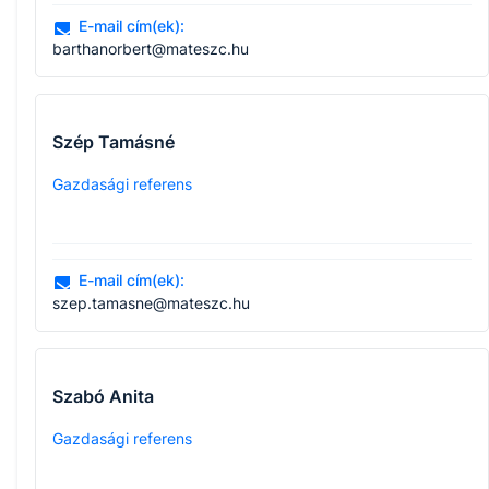
E-mail cím(ek):
barthanorbert@mateszc.hu
Szép Tamásné
Gazdasági referens
E-mail cím(ek):
szep.tamasne@mateszc.hu
Szabó Anita
Gazdasági referens