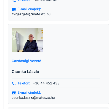
E-mail cím(ek):
foigazgato@mateszc.hu
Gazdasági Vezető
Csonka László
Telefon:
+36 44 452 433
E-mail cím(ek):
csonka.laszlo@mateszc.hu