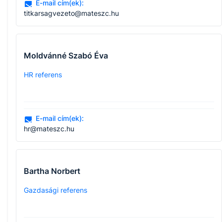
E-mail cím(ek):
titkarsagvezeto@mateszc.hu
Moldvánné Szabó Éva
HR referens
E-mail cím(ek):
hr@mateszc.hu
Bartha Norbert
Gazdasági referens