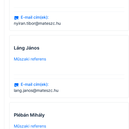
E-mail cím(ek):
nyiran.tibor@mateszc.hu
Láng János
Műszaki referens
E-mail cím(ek):
lang.janos@mateszc.hu
Plébán Mihály
Műszaki referens