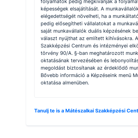
folyamatok pedig megkívánják a folyamat
képességek elsajátítását. A munkavállalók 
elégedettségét növelheti, ha a munkáltat
pedig elősegítheti vállalatokat a munkavá
saját munkavállalók duális képzésének b
választ nyújthat az említett kihívásokra. 
Szakképzési Centrum és intézményei elkö
törvény 90/A. §-ban meghatározott munk
oktatásának tervezésében és lebonyolítá
megoldást biztosítanak az érdeklődő mun
Bővebb információ a Képzéseink menü Mu
oktatása almenüben.
Tanulj te is a Mátészalkai Szakképzési C