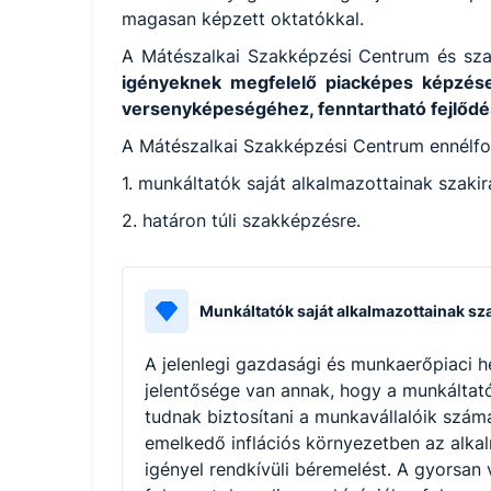
magasan képzett oktatókkal.
A Mátészalkai Szakképzési Centrum és szak
igényeknek megfelelő piacképes képzések
versenyképeségéhez, fenntartható fejlőd
A Mátészalkai Szakképzési Centrum ennélfogv
1. munkáltatók saját alkalmazottainak szaki
2. határon túli szakképzésre.
Munkáltatók saját alkalmazottainak sz
A jelenlegi gazdasági és munkaerőpiaci h
jelentősége van annak, hogy a munkáltató
tudnak biztosítani a munkavállalóik szám
emelkedő inflációs környezetben az alkal
igényel rendkívüli béremelést. A gyorsan 