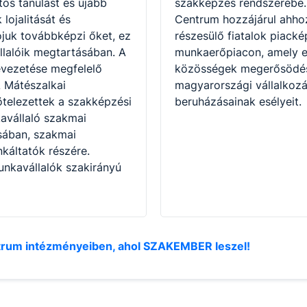
os tanulást és újabb
szakképzés rendszerébe. 
lojalitását és
Centrum hozzájárul ahho
ójuk továbbképzi őket, ez
részesülő fiatalok piack
llalóik megtartásában. A
munkaerőpiacon, amely eg
evezetése megfelelő
közösségek megerősödését
A Mátészalkai
magyarországi vállalkozá
telezettek a szakképzési
beruházásainak esélyeit.
avállaló szakmai
sában, szakmai
káltatók részére.
nkavállalók szakirányú
entrum intézményeiben, ahol SZAKEMBER leszel!