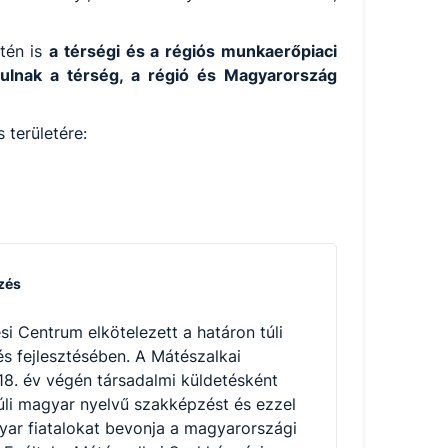
etén is
a térségi és a régiós munkaerőpiaci
rulnak a térség, a régió és Magyarország
 területére:
zés
i Centrum elkötelezett a határon túli
 fejlesztésében. A Mátészalkai
8. év végén társadalmi küldetésként
túli magyar nyelvű szakképzést és ezzel
gyar fiatalokat bevonja a magyarországi