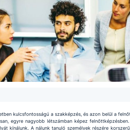
etben kulcsfontosságú a szakképzés, és azon belül a felnő
san, egyre nagyobb létszámban képez felnőttképzésben.
lyát kínálunk. A nálunk tanuló személyek részére korszerű 