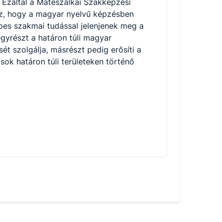
Ezáltal a Mátészalkai Szakképzési
z, hogy a magyar nyelvű képzésben
épes szakmai tudással jelenjenek meg a
yrészt a határon túli magyar
 szolgálja, másrészt pedig erősíti a
sok határon túli területeken történő