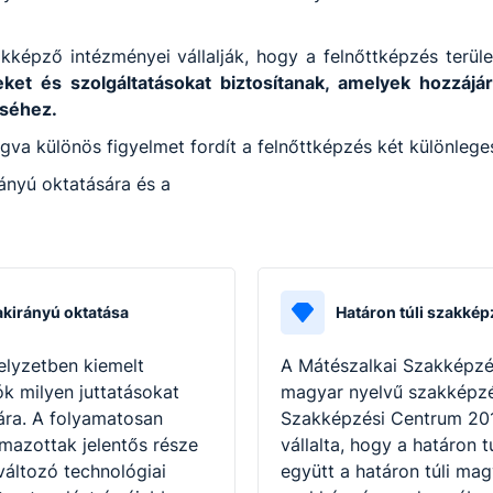
képző intézményei vállalják, hogy a felnőttképzés terül
et és szolgáltatásokat biztosítanak, amelyek hozzájá
éséhez.
a különös figyelmet fordít a felnőttképzés két különleges
rányú oktatására és a
akirányú oktatása
Határon túli szakkép
elyzetben kiemelt
A Mátészalkai Szakképzés
k milyen juttatásokat
magyar nyelvű szakképzés
ára. A folyamatosan
Szakképzési Centrum 201
mazottak jelentős része
vállalta, hogy a határon 
változó technológiai
együtt a határon túli ma