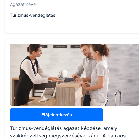
Ágazat neve
Turizmus-vendéglátás
Szakmajegyzék száma
410132303
Képzés időtartama
3 év
Választható szakmairányok:
Nem válaszható
Előjelentkezés
Turizmus-vendéglátás ágazat képzése, amely
KKK/PTT
szakképzettség megszerzésével zárul. A panziós-