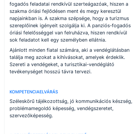
KKK letöltése (pdf)
fogadós feladatai rendkívül szerteágazóak, hiszen a
PTT letöltése (pdf)
szakma óriási fejlődésen ment és megy keresztül
napjainkban is. A szakma szépsége, hogy a turizmus
szereplőinek igényeit szolgálja ki. A panziós-fogadós
Okleveles technikusképzés
óriási felelősséggel van felruházva, hiszen rendkívül
Nem
sok feladatot kell egy személyben ellátnia.
Ajánlott minden fiatal számára, aki a vendéglátásban
találja meg azokat a kihívásokat, amelyek érdeklik.
A képzést indító intézményeink
Szereti a vendégeket, a turisztikai-vendéglátó
tevékenységet hosszú távra tervezi.
Mátészalkai SZC Kállay Rudolf Szakképző Iskola
KOMPETENCIAELVÁRÁS
Széleskörű tájékozottság, jó kommunikációs készség,
problémamegoldó képesség, vendégszeretet,
szervezőképesség.