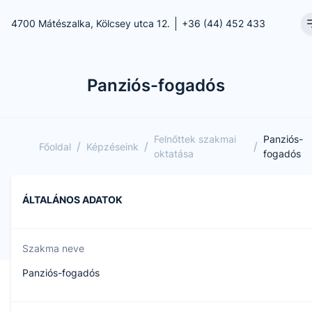
4700 Mátészalka, Kölcsey utca 12.
+36 (44) 452 433
Panziós-fogadós
Felnőttek szakmai
Panziós-
/
/
/
Főoldal
Képzéseink
oktatása
fogadós
ÁLTALÁNOS ADATOK
Szakma neve
Panziós-fogadós